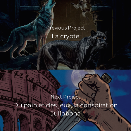
Previous Project
La crypte
Next Project
Du pain et des jeux, la conspiration
Juliobona