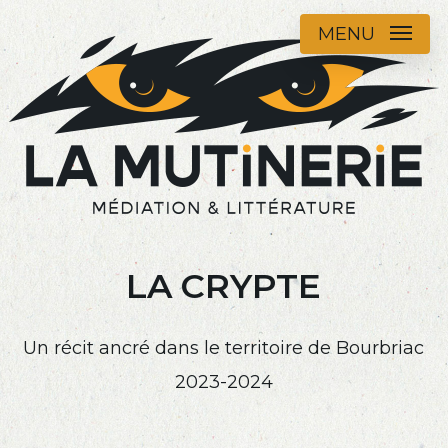
Skip
MENU
to
main
content
LA CRYPTE
Un récit ancré dans le territoire de Bourbriac
2023-2024
Navigate to the next section