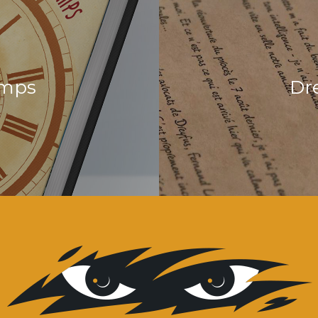
emps
Dre