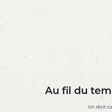
Skip
to
main
content
Au fil du te
Un récit c